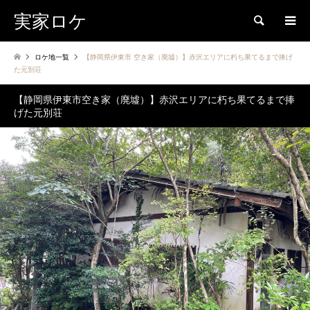
実家ロケ
検索
ロケ地一覧
【静岡県伊東市 空き家（廃墟）】赤沢エリアに朽ち果てるまで捧げ
た元別荘
【静岡県伊東市空き家（廃墟）】赤沢エリアに朽ち果てるまで捧
げた元別荘