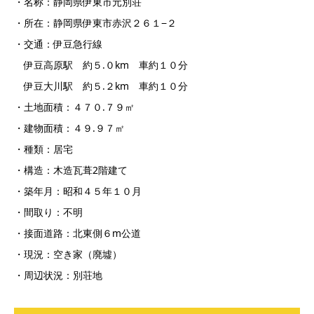
・名称：静岡県伊東市元別荘
・所在：静岡県伊東市赤沢２６１−２
・交通：伊豆急行線
伊豆高原駅 約５.０km 車約１０分
伊豆大川駅 約５.２km 車約１０分
・土地面積：４７０.７９㎡
・建物面積：４９.９７㎡
・種類：居宅
・構造：木造瓦葺2階建て
・築年月：昭和４５年１０月
・間取り：不明
・接面道路：北東側６m公道
・現況：空き家（廃墟）
・周辺状況：別荘地