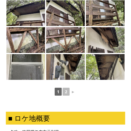
1
2
►
■ ロケ地概要