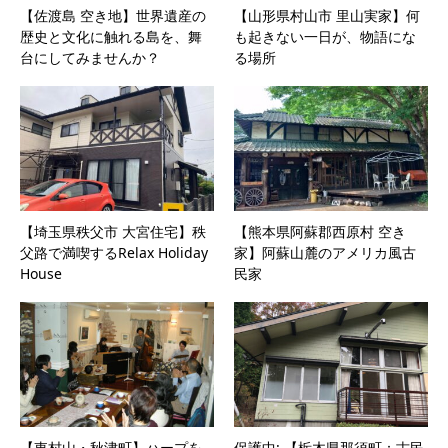
【佐渡島 空き地】世界遺産の
【山形県村山市 里山実家】何
歴史と文化に触れる島を、舞
も起きない一日が、物語にな
台にしてみませんか？
る場所
【埼玉県秩父市 大宮住宅】秩
【熊本県阿蘇郡西原村 空き
父路で満喫するRelax Holiday
家】阿蘇山麓のアメリカ風古
House
民家
【東村山・秋津町】ハープを
保護中: 【栃木県那須町：古民