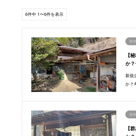
6件中 1〜6件を表示
ロ
【秘
か？
新規
か？
ロ
【群