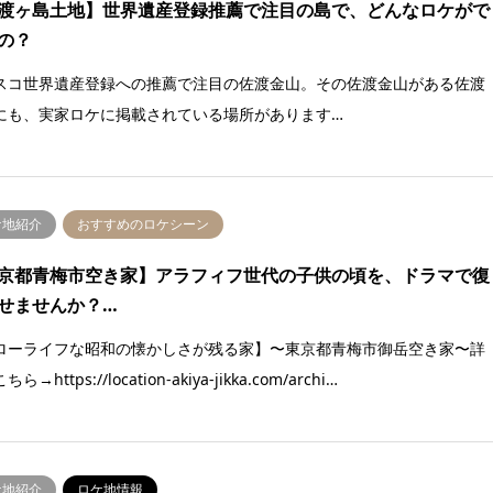
渡ヶ島土地】世界遺産登録推薦で注目の島で、どんなロケがで
の？
スコ世界遺産登録への推薦で注目の佐渡金山。その佐渡金山がある佐渡
にも、実家ロケに掲載されている場所があります…
ケ地紹介
おすすめのロケシーン
京都青梅市空き家】アラフィフ世代の子供の頃を、ドラマで復
せませんか？…
ローライフな昭和の懐かしさが残る家】〜東京都青梅市御岳空き家〜詳
ら→https://location-akiya-jikka.com/archi…
ケ地紹介
ロケ地情報