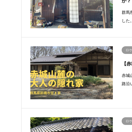
か？
群馬
した
ロ
【赤
赤城
路沿
ロ