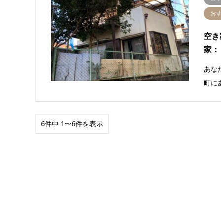
お
空き
家：
あな
町に
6件中 1〜6件を表示