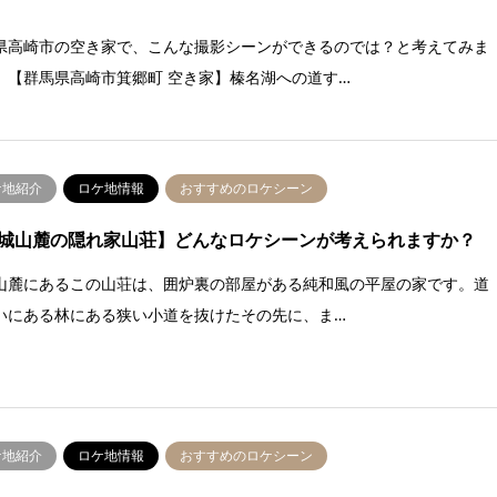
県高崎市の空き家で、こんな撮影シーンができるのでは？と考えてみま
。【群馬県高崎市箕郷町 空き家】榛名湖への道す…
ケ地紹介
ロケ地情報
おすすめのロケシーン
城山麓の隠れ家山荘】どんなロケシーンが考えられますか？
山麓にあるこの山荘は、囲炉裏の部屋がある純和風の平屋の家です。道
いにある林にある狭い小道を抜けたその先に、ま…
ケ地紹介
ロケ地情報
おすすめのロケシーン