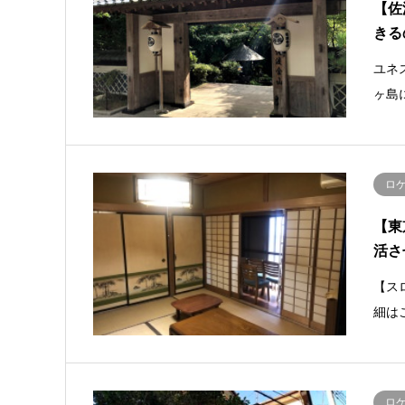
【佐
きる
ユネ
ヶ島
ロ
【東
活さ
【ス
細はこち
ロ