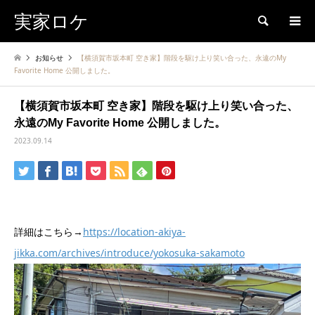
実家ロケ
検索
お知らせ
【横須賀市坂本町 空き家】階段を駆け上り笑い合った、永遠のMy
Favorite Home 公開しました。
【横須賀市坂本町 空き家】階段を駆け上り笑い合った、
永遠のMy Favorite Home 公開しました。
2023.09.14
詳細はこちら→
https://location-akiya-
jikka.com/archives/introduce/yokosuka-sakamoto