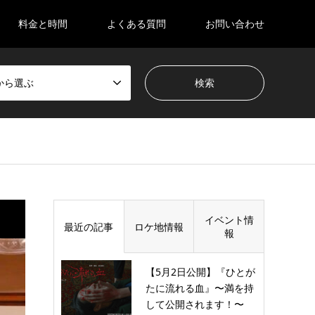
料金と時間
よくある質問
お問い合わせ
から選ぶ
イベント情
最近の記事
ロケ地情報
報
【5月2日公開】『ひとが
たに流れる血』〜満を持
して公開されます！〜