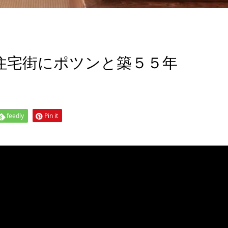
住宅街にポツンと築５５年
feedly
Pin it