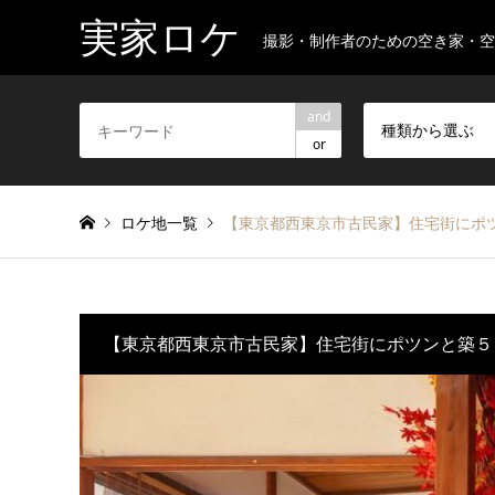
実家ロケ
撮影・制作者のための空き家・
and
種類から選ぶ
or
ロケ地一覧
【東京都西東京市古民家】住宅街にポ
【東京都西東京市古民家】住宅街にポツンと築５