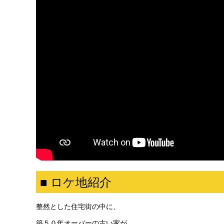
■ ロケ地紹介
整然とした住宅街の中に、
築５０年オーバーの古い家が