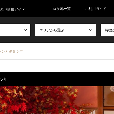
ロケ地一覧
ご利用ガイド
空き地情報ガイド
エリアから選ぶ
特徴
ツンと築５５年
５年