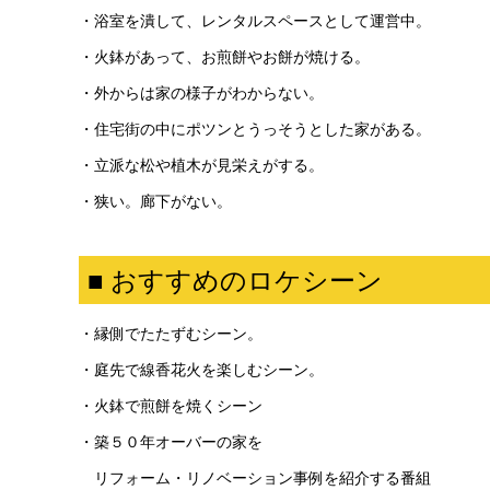
・浴室を潰して、レンタルスペースとして運営中。
・火鉢があって、お煎餅やお餅が焼ける。
・外からは家の様子がわからない。
・住宅街の中にポツンとうっそうとした家がある。
・立派な松や植木が見栄えがする。
・狭い。廊下がない。
■ おすすめのロケシーン
・縁側でたたずむシーン。
・庭先で線香花火を楽しむシーン。
・火鉢で煎餅を焼くシーン
・築５０年オーバーの家を
リフォーム・リノベーション事例を紹介する番組