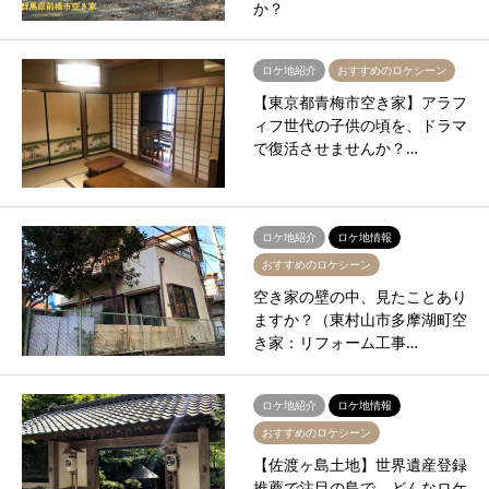
か？
ロケ地紹介
おすすめのロケシーン
【東京都青梅市空き家】アラフ
ィフ世代の子供の頃を、ドラマ
で復活させませんか？…
ロケ地紹介
ロケ地情報
おすすめのロケシーン
空き家の壁の中、見たことあり
ますか？（東村山市多摩湖町空
き家：リフォーム工事…
ロケ地紹介
ロケ地情報
おすすめのロケシーン
【佐渡ヶ島土地】世界遺産登録
推薦で注目の島で、どんなロケ