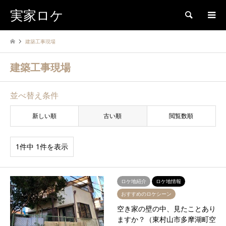
実家ロケ
検索
建築工事現場
建築工事現場
並べ替え条件
新しい順
古い順
閲覧数順
1件中 1件を表示
ロケ地紹介
ロケ地情報
おすすめのロケシーン
空き家の壁の中、見たことあり
ますか？（東村山市多摩湖町空