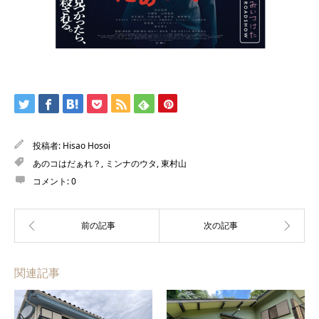
投稿者:
Hisao Hosoi
あのコはだぁれ？
,
ミンナのウタ
,
東村山
コメント:
0
関連記事