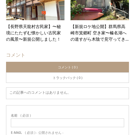
【長野県天龍村古民家】〜秘
【新規ロケ地公開】群馬県高
境にたたずむ懐かしい古民家
崎市箕郷町 空き家〜榛名湖へ
の風景〜新規公開しました！
の道すがら木陰で見守ってき…
コメント
コメント ( 0 )
トラックバック ( 0 )
この記事へのコメントはありません。
名前
( 必須 )
E-MAIL
( 必須 ) - 公開されません -