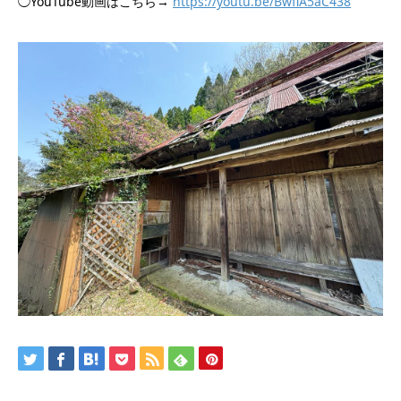
◯YouTube動画はこちら→
https://youtu.be/BwflA5aC438