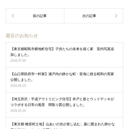
最近のお知らせ
【東京都昭島市郷地町住宅】子供たちの未来を描く家 室内写真追
加しました。
2026.07.09
【山口県防府市一軒家】瀬戸内の静かな町・富海に残る昭和の実家
公開しました。
2026.06.29
【埼玉所沢・平成アウトリビング住宅】井戸と薪とウッドデッキが
コラボする日常の風景 間取り図公開しました。
2026.05.20
【東京都 檜原村土地】山あいの光が差し込む、森に囲まれた静かな