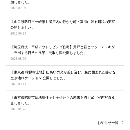
加しました。
2026.07.09
【山口県防府市一軒家】瀬戸内の静かな町・富海に残る昭和の実家
公開しました。
2026.06.29
【埼玉所沢・平成アウトリビング住宅】井戸と薪とウッドデッキが
コラボする日常の風景 間取り図公開しました。
2026.05.20
【東京都 檜原村土地】山あいの光が差し込む、森に囲まれた静かな
空き地ロケーション 公開しました。
2026.03.13
【東京都昭島市郷地町住宅】子供たちの未来を描く家 室内写真変
更しました。
2026.01.26
お知らせ一覧