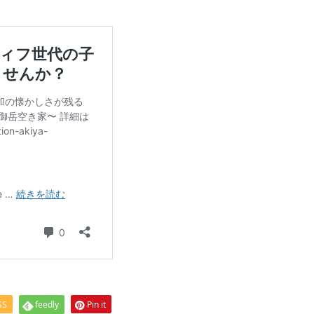
SS
feedly
Pin it