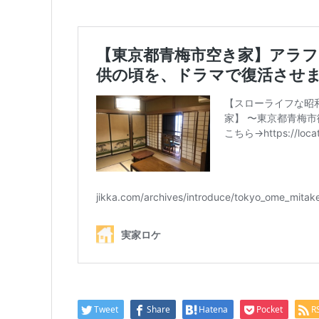
Tweet
Share
Hatena
Pocket
R