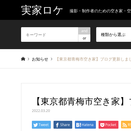
実家ロケ
撮影・制作者のための空き家・
and
種類から選ぶ
or
お知らせ
【東京都青梅市空き家】ブログ更新しま
【東京都青梅市空き家】
2022.03.20
Tweet
Share
Hatena
Pocket
R