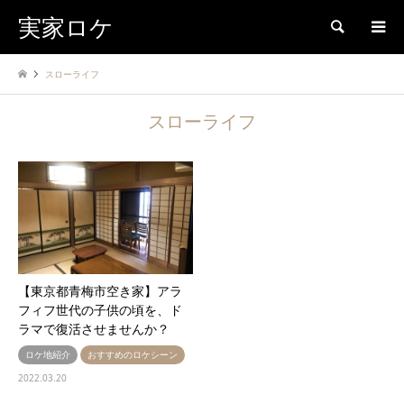
実家ロケ
検索
スローライフ
スローライフ
【東京都青梅市空き家】アラ
フィフ世代の子供の頃を、ド
ラマで復活させませんか？
ロケ地紹介
おすすめのロケシーン
2022.03.20