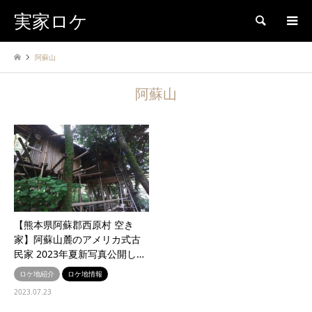
実家ロケ
検索
阿蘇山
阿蘇山
【熊本県阿蘇郡西原村 空き
家】阿蘇山麓のアメリカ式古
民家 2023年夏新写真公開し…
ロケ地紹介
ロケ地情報
2023.07.23