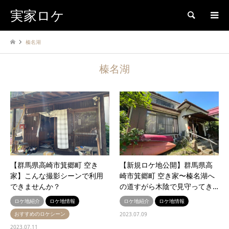
実家ロケ
検索
榛名湖
榛名湖
【群馬県高崎市箕郷町 空き
【新規ロケ地公開】群馬県高
家】こんな撮影シーンで利用
崎市箕郷町 空き家〜榛名湖へ
できませんか？
の道すがら木陰で見守ってき…
ロケ地紹介
ロケ地情報
ロケ地紹介
ロケ地情報
おすすめのロケシーン
2023.07.09
2023.07.11