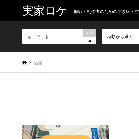
実家ロケ
撮影・制作者のための空き家・
and
種類から選ぶ
or
店舗