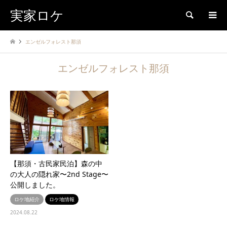
実家ロケ
検索
エンゼルフォレスト那須
エンゼルフォレスト那須
【那須・古民家民泊】森の中
の大人の隠れ家〜2nd Stage〜
公開しました。
ロケ地紹介
ロケ地情報
2024.08.22