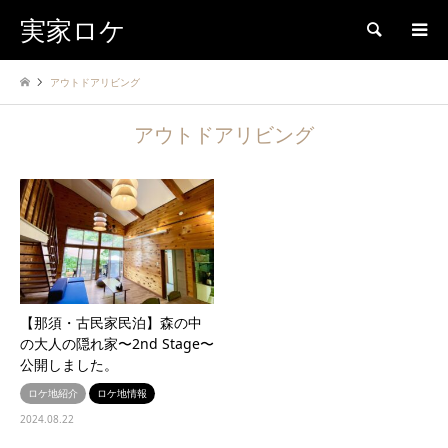
実家ロケ
検索
アウトドアリビング
アウトドアリビング
【那須・古民家民泊】森の中
の大人の隠れ家〜2nd Stage〜
公開しました。
ロケ地紹介
ロケ地情報
2024.08.22