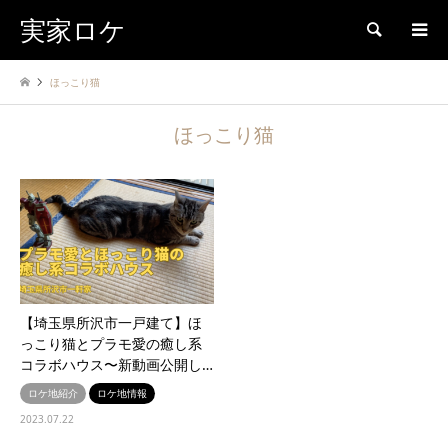
実家ロケ
検索
ほっこり猫
ほっこり猫
【埼玉県所沢市一戸建て】ほ
っこり猫とプラモ愛の癒し系
コラボハウス〜新動画公開し…
ロケ地紹介
ロケ地情報
2023.07.22