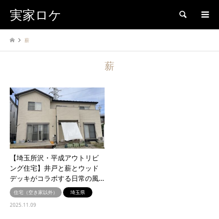
実家ロケ
検索
薪
薪
【埼玉所沢・平成アウトリビ
ング住宅】井戸と薪とウッド
デッキがコラボする日常の風…
住宅（空き家以外）
埼玉県
2025.11.09