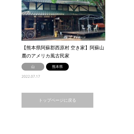
【熊本県阿蘇郡西原村 空き家】阿蘇山
麓のアメリカ風古民家
山
熊本県
2022.07.17
トップページに戻る