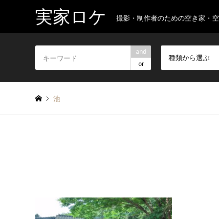
実家ロケ
撮影・制作者のための空き家・
and
種類から選ぶ
or
池