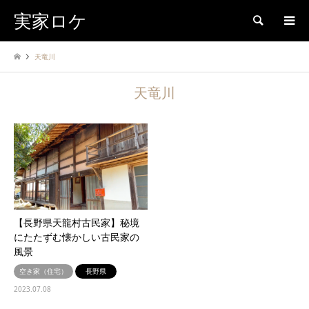
実家ロケ
検索
天竜川
天竜川
【長野県天龍村古民家】秘境
にたたずむ懐かしい古民家の
風景
空き家（住宅）
長野県
2023.07.08