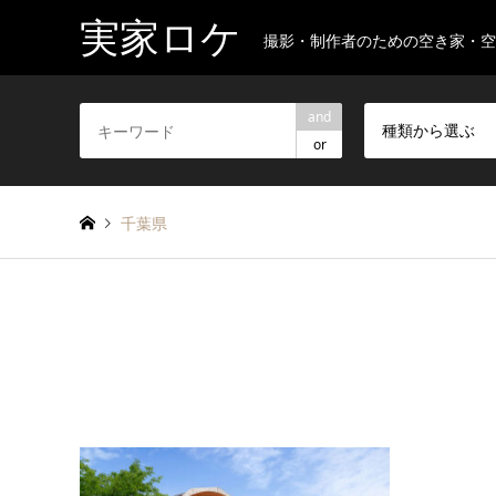
実家ロケ
撮影・制作者のための空き家・
and
種類から選ぶ
or
千葉県