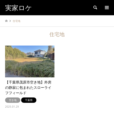
実家ロケ
検索
住宅地
住宅地
【千葉県茂原市空き地】外房
の静寂に包まれたスローライ
フフィールド
空き地
千葉県
2025.01.29