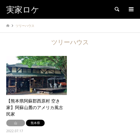
実家ロケ
検索
ツリーハウス
ツリーハウス
【熊本県阿蘇郡西原村 空き
家】阿蘇山麓のアメリカ風古
民家
山
熊本県
2022.07.17