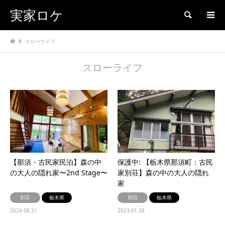
実家ロケ
検索
スローライフ
スローライフ
【那須・古民家民泊】森の中
保護中: 【栃木県那須町：古民
の大人の隠れ家〜2nd Stage〜
家別荘】森の中の大人の隠れ
家
別荘
栃木県
別荘
栃木県
2024.08.21
2023.01.26