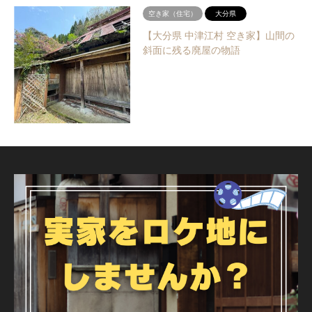
空き家（住宅）
大分県
【大分県 中津江村 空き家】山間の
斜面に残る廃屋の物語