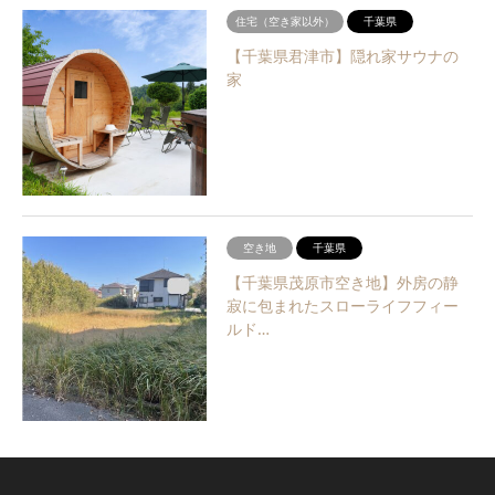
住宅（空き家以外）
千葉県
【千葉県君津市】隠れ家サウナの
家
空き地
千葉県
【千葉県茂原市空き地】外房の静
寂に包まれたスローライフフィー
ルド…