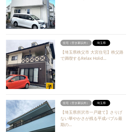
住宅（空き家以外）
埼玉県
【埼玉県秩父市 大宮住宅】秩父路
で満喫するRelax Holid…
住宅（空き家以外）
埼玉県
【埼玉県所沢市一戸建て】さりげ
ない華やかさが残る平成バブル最
期の…