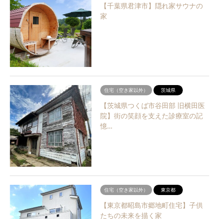
【千葉県君津市】隠れ家サウナの
家
住宅（空き家以外）
茨城県
【茨城県つくば市谷田部 旧横田医
院】街の笑顔を支えた診療室の記
憶…
住宅（空き家以外）
東京都
【東京都昭島市郷地町住宅】子供
たちの未来を描く家