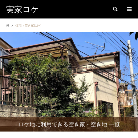
実家ロケ
検索
住宅（空き家以外）
ロケ地に利用できる空き家・空き地 一覧