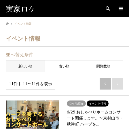
実家ロケ
検索
イベント情報
イベント情報
並べ替え条件
新しい順
古い順
閲覧数順
11件中 11〜11件を表示


ロケ地紹介
イベント情報
6/25 おしゃべりホームコンサ
ート開催します。〜東村山市・
秋津町 ハープを…