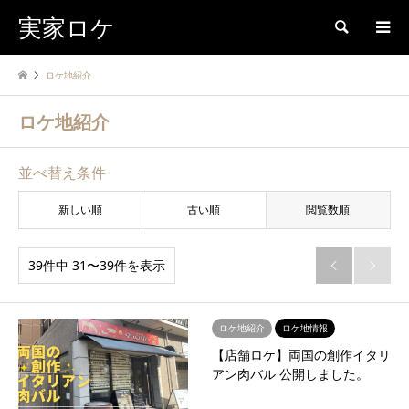
実家ロケ
検索
ロケ地紹介
ロケ地紹介
並べ替え条件
新しい順
古い順
閲覧数順
39件中 31〜39件を表示


ロケ地紹介
ロケ地情報
【店舗ロケ】両国の創作イタリ
アン肉バル 公開しました。