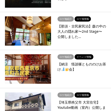
ロケ地紹介
ロケ地情報
【那須・古民家民泊】森の中の
大人の隠れ家〜2nd Stage〜
公開しました…
ロケ地紹介
イベント情報
【納涼 怪談噺ともののけお茶
け
会】
ロケ地紹介
ロケ地情報
【埼玉県秩父市 大宮住宅】
Youtube動画（室内）公開しま